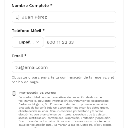
Nombre Completo *
Teléfono Móvil *
España
(
+34
)
Email *
Obligatorio para enviarte la confirmación de la reserva y el
recibo de pago.
PROTECCIÓN DE DATOS:
De conformidad con las normativas de protección de datos, le
facilitamos la siguiente información del tratamiento: Responsable:
Barberías Mogans, SL
. Fines del tratamiento: procesar el servicio
prestado de barbería bajo un apodo anónimo o con los datos que el
cliente decida rellenar. Comunicaciones por teléfono y/o correo
electrónico con promociones de interés. Derechos que le asisten:
acceso, rectificación, portabilidad, supresión, limitación y oposición.
Comunicación de los datos: No se comunicarán los datos a terceros
salvo por obligación legal. Al marcar la casilla usted ha leído y acepta